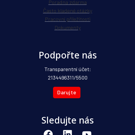
Poradna zdarma
Často kladené otázky
Pracovní příležitosti
Dokumenty
Podpořte nás
Transparentní účet:
2134496311/5500
Darujte
Sledujte nás