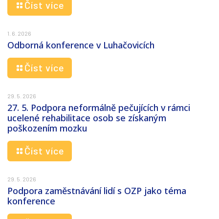
Číst více
1. 6. 2026
Odborná konference v Luhačovicích
Číst více
29. 5. 2026
27. 5. Podpora neformálně pečujících v rámci
ucelené rehabilitace osob se získaným
poškozením mozku
Číst více
29. 5. 2026
Podpora zaměstnávání lidí s OZP jako téma
konference