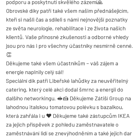
podporu a poskytnutí skvělého zázemí🙏
Obrovské díky patří také všem našim přednášejícím,
kteří si našli čas a sdíleli s námi nejnovější poznatky
ze světa neurologie, rehabilitace i ze života našich
klientů. Vaše přínosné zkušenosti a odborné vhledy
jsou pro nás i pro všechny účastníky nesmírně cenné.
👏
Děkujeme také všem účastníkům – váš zájem a
energie naplnily celý sál!
Speciální dík patří Libeřské lahůdky za neuvěřitelný
catering, který celé akci dodal šmrnc a energii do
dalšího networkingu. 🥪🍰 Děkujeme Zátiší Group na
lahodnou italskou tomatovou polévku s bazalkou,
která zahřála i u ❤️ Děkujeme také zástupcům IKEA
za jejich příspěvek z pohledu zaměstnavatele o
zaměstnávání lidí se znevýhodněním a také jejich dar